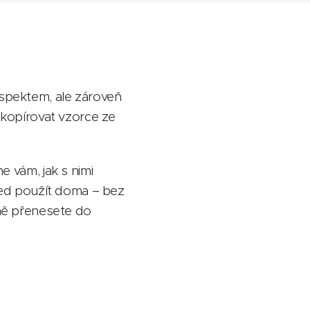
espektem, ale zároveň
e kopírovat vzorce ze
vám, jak s nimi
ed použít doma – bez
pně přenesete do