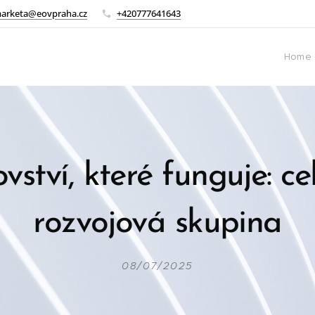
arketa@eovpraha.cz
+420777641643
Home
vství, které funguje: ce
rozvojová skupina
08/07/2025