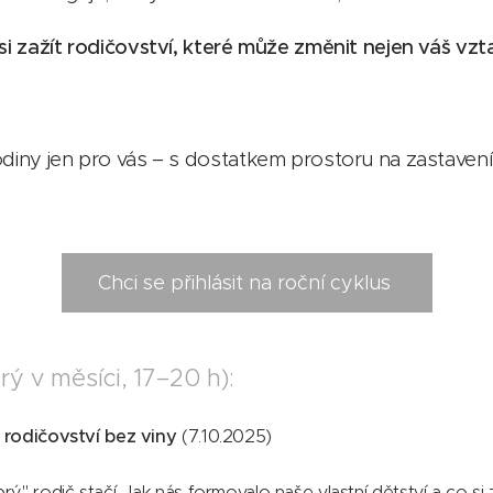
si zažít rodičovství, které může změnit nejen váš vzta
odiny jen pro vás – s dostatkem prostoru na zastaven
Chci se přihlásit na roční cyklus
rý v měsíci, 17–20 h):
 rodičovství bez viny
(7.10.2025)
ý" rodič stačí. Jak nás formovalo naše vlastní dětství a co s