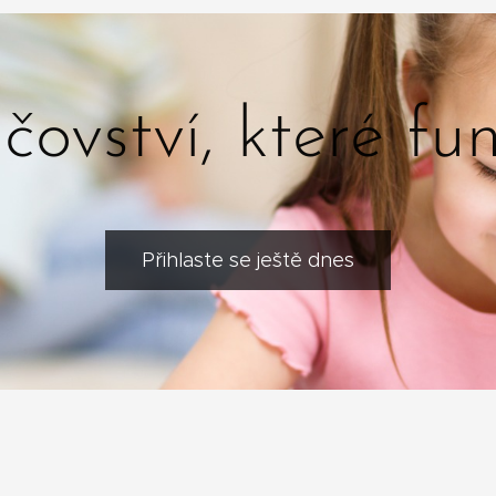
čovství, které fu
Přihlaste se ještě dnes