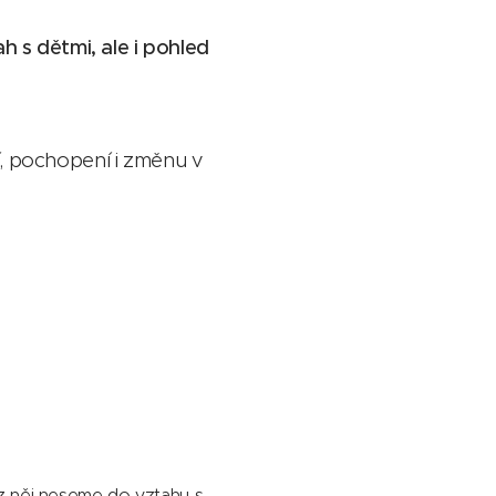
h s dětmi, ale i pohled
í, pochopení i změnu v
i z něj neseme do vztahu s