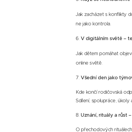
Jak zacházet s konflikty d
ne jako kontrola.
6.
V digitálním světě – t
Jak dětem pomáhat objevova
online světě.
7.
Všední den jako týmo
Kde končí rodičovská odpo
Sdílení, spolupráce, úkoly 
8.
Uznání, rituály a růst
O přechodových rituálech,