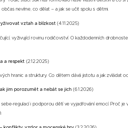
 občas nevíme, co dělat – a jak se učit spolu s dětmi.
vyživovat vztah a blízkost
(4.11.2025)
ící, vyživující rovinu rodičovství. O každodenních drobnostech,
la a respekt
(2.12.2025)
avých hranic a struktury. Co dětem dává jistotu a jak zvládat
jak jim porozumět a nebát se jich
(6.1.2026)
, sebe-regulací i podporou dětí ve vyjadřování emocí. Proč je
.
 konflikty, vzdor a mocenské hry
(3.2.2026)