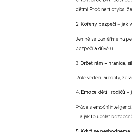
dětmi. Proč není chyba, že
2.
Kořeny bezpečí – jak 
Jemně se zaměříme na pečuj
bezpečí a důvěru.
3.
Držet rám – hranice, sí
Role vedení, autority, zdr
4.
Emoce dětí i rodičů – 
Práce s emoční inteligencí
– a jak to udělat bezpečně
5.
Když se neshodneme –