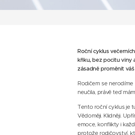
Roční cyklus večerních
křiku, bez pocitu viny
zásadně proměnit váš 
Rodičem se nerodíme –
neučila, právě teď mám
Tento roční cyklus je tu
Vědoměji. Klidněji. Up
emoce, konflikty i ka
protože rodičovství, kt