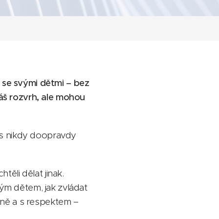
h se svými dětmi – bez
váš rozvrh, ale mohou
ás nikdy doopravdy
těli dělat jinak.
vým dětem, jak zvládat
čně a s respektem –