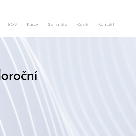
EOV
Kurzy
Semináře
Ceník
Kontakt
loroční