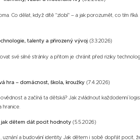
oma. Co dělat, když dítě "zlobí" – a jak porozumět, co tím říká.
echnologie, talenty a přirozený vývoj
(3.3.2026)
t své silné stránky a přitom je chránit před riziky technolog
vá hra – domácnost, škola, kroužky
(7.4.2026)
vědnost a začíná ta dětská? Jak zvládnout každodenní logist
a hranice.
 – jak dětem dát pocit hodnoty
(5.5.2026)
 uznání a budování identity. Jak dětem i sobě dopřát pocit, 