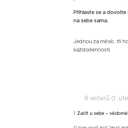
Přihlaste se a dovolte 
na sebe sama.
Jednou za měsíc, tři h
každodennosti.
📅 8 večerů (1. úte
1.
Začít u sebe – vědomé
O tom, proč být "dost dobr