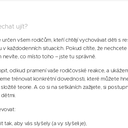
chat ujít?
 určen všem rodičům, kteří chtějí vychovávat děti s r
otu v každodenních situacích. Pokud cítíte, že nechcet
m nevíte, co místo toho – jste tu správně.
, odkud pramení vaše rodičovské reakce, a ukážeme 
eme trénovat konkrétní dovednosti, které můžete hn
ložité teorie. A co si na setkáních zažijete, si postu
 dětmi.
vovat:
t tak, aby vás slyšely (a vy slyšeli je),