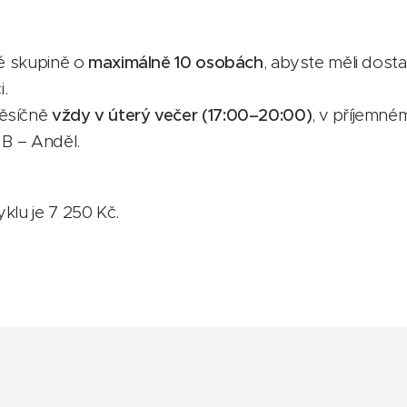
lé skupině o
maximálně 10 osobách
, abyste měli dost
i.
ěsíčně
vždy v úterý večer (17:00–20:00)
, v příjemné
 B – Anděl.
klu je 7 250 Kč.