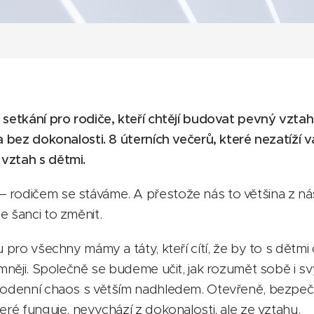
 setkání pro rodiče, kteří chtějí budovat pevný vzta
 a bez dokonalosti.
8 úterních večerů, které nezatíží 
vztah s dětmi.
 rodičem se stáváme. A přestože nás to většina z n
e šanci to změnit.
 pro všechny mámy a táty, kteří cítí, že by to s dětmi ch
římněji. Společně se budeme učit, jak rozumět sobě i s
ždodenní chaos s větším nadhledem. Otevřeně, bezpe
eré funguje, nevychází z dokonalosti, ale ze vztahu.